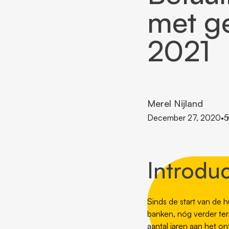
met ge
2021
Merel Nijland
December 27, 2020
•
5
Introduc
Sinds de start van de
banken, nóg verder ter
aantal jaren aan het on