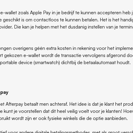
e-wallet zoals Apple Pay in je bedrijf te kunnen accepteren he
ie geschikt is om contactloos te kunnen betalen. Het is het hand
vider. Die kan je helpen met het dusdanig instellen van je termi
rengen overigens géén extra kosten in rekening voor het implem
ort gekozen e-wallet wordt de transactie vervolgens afgerond doo
ortable device (smartwatch) dichtbij de betaalautomaat houdt.
rpay
t Afterpay betaalt men achteraf. Het idee is dat je klant het prod
 kunt je voorstellen dat dit heel veilig voelt voor je klanten! Ho
ruikt wordt zijn er ook fysieke winkels die de optie aanbieden.
tief voor andere digitale betalingsmethodes, met als groot verschi