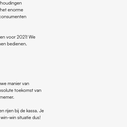
erhoudingen
 het enorme
r consumenten
tten voor 2021! We
nen bedienen.
euwe manier van
bsolute toekomst van
ernemer.
n rijen bij de kassa. Je
win-win situatie dus!