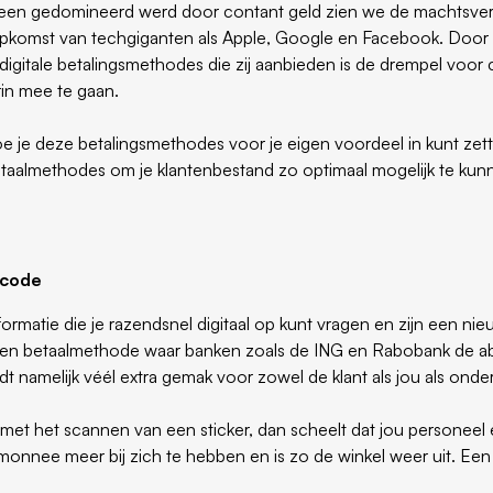
heen gedomineerd werd door contant geld zien we de machtsv
pkomst van techgiganten als Apple, Google en Facebook. Door
digitale betalingsmethodes die zij aanbieden is de drempel voo
rin mee te gaan.
hoe je deze betalingsmethodes voor je eigen voordeel in kunt ze
etaalmethodes om je klantenbestand zo optimaal mogelijk te kun
-code
rmatie die je razendsnel digitaal op kunt vragen en zijn een ni
Een betaalmethode waar banken zoals de ING en Rabobank de a
edt namelijk véél extra gemak voor zowel de klant als jou als ond
lt met het scannen van een sticker, dan scheelt dat jou personeel e
monnee meer bij zich te hebben en is zo de winkel weer uit. Een 