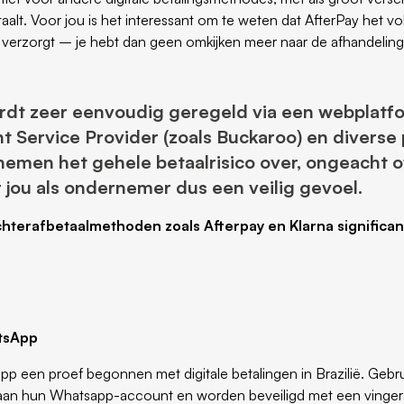
aalt. Voor jou is het interessant om te weten dat AfterPay het vol
e verzorgt – je hebt dan geen omkijken meer naar de afhandeling 
rdt zeer eenvoudig geregeld via een webplatfo
t Service Provider (zoals Buckaroo) en diverse 
j nemen het gehele betaalrisico over, ongeacht
r jou als ondernemer dus een veilig gevoel.
chterafbetaalmethoden zoals Afterpay en Klarna significa
tsApp
tsapp een proef begonnen met digitale betalingen in Brazilië. Geb
 aan hun Whatsapp-account en worden beveiligd met een vinger