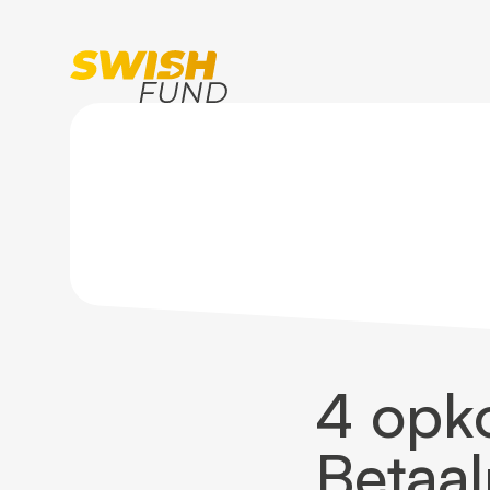
Home
Blogoverzicht
4 opkomende Betaalmet
4 opk
Betaal