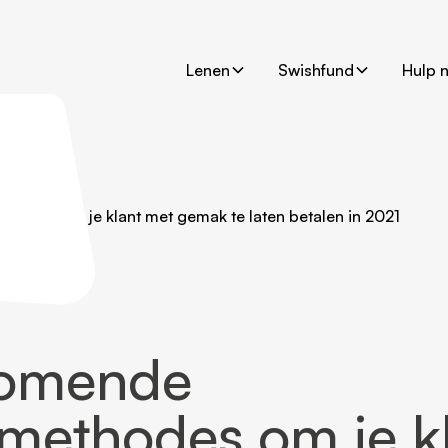
Lenen
Swishfund
Hulp 
hodes om je klant met gemak te laten betalen in 2021
omende
methodes om je k