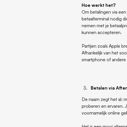
Hoe werkt het?
Om betalingen via een 
betaalterminal nodig d
nemen met je betaalpro
kunnen accepteren.
Partijen zoals Apple b
Afhankelijk van het so
smartphone of andere p
Betalen via Afte
De naam zegt het al: me
proberen en ervaren. Je
voornamelijk online geb
Het is een mooi alterna