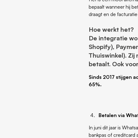
bepaalt wanneer hij bet
draagt en de facturati
Hoe werkt het?
De integratie wo
Shopify), Paymen
Thuiswinkel). Zi
betaalt. Ook voo
Sinds 2017 stijgen a
65%.
Betalen via Wha
In juni dit jaar is Wha
bankpas of creditcard