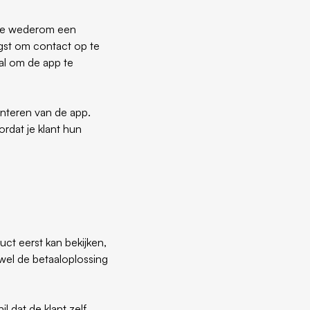
b je wederom een
igst om contact op te
nal om de app te
enteren van de app.
rdat je klant hun
uct eerst kan bekijken,
ewel de betaaloplossing
l dat de klant zelf