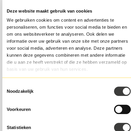
Zo weet je zeker dat je alle belangrijke data alvast in je
Deze website maakt gebruik van cookies
agenda hebt staan en op tijd start met zakelijke
We gebruiken cookies om content en advertenties te
verplichtingen, zoals de btw-aangifte, je niet vergist in
personaliseren, om functies voor social media te bieden en
zomer of wintertijd en je met jouw marketinguitingen kan
om ons websiteverkeer te analyseren. Ook delen we
inspelen op belangrijke dagen. Zo bespaar je niet alleen
informatie over uw gebruik van onze site met onze partners
geld, maar ook tijd.
voor social media, adverteren en analyse. Deze partners
kunnen deze gegevens combineren met andere informatie
die u aan ze heeft verstrekt of die ze hebben verzameld op
Bedrijf verduurzamen
basis van uw gebruik van hun services.
Verdiep je voor komend jaar eens in verduurzaming, naast
Toestemmingsselectie
dat het door consumenten steeds belangrijker wordt
Noodzakelijk
gevonden om een duurzaam product te kopen. Kan het
voor jou als ondernemer kosten besparen. Er zijn vele
opties waar je in kan investeren om te verduurzamen.
Voorkeuren
Jouw
bedrijf verduurzamen
is misschien wel makkelijker
dan je denkt.
Statistieken