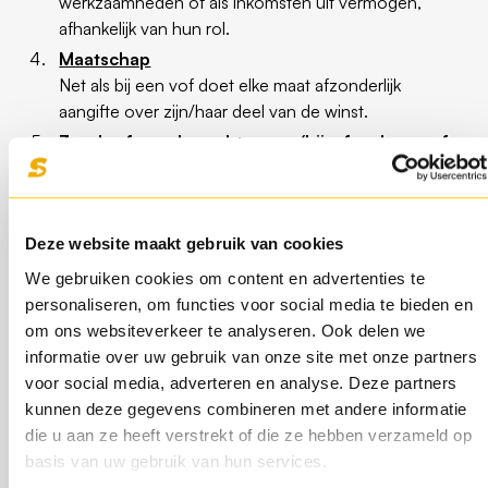
werkzaamheden of als inkomsten uit vermogen,
afhankelijk van hun rol.
Maatschap
Net als bij een vof doet elke maat afzonderlijk
aangifte over zijn/haar deel van de winst.
Zonder formele rechtsvorm (bijv. freelance of
zzp zonder inschrijving KvK)
Als je inkomsten hebt uit zelfstandige arbeid, moet je
dit alsnog opgeven – het wordt dan mogelijk gezien
Deze website maakt gebruik van cookies
als
winst uit onderneming
of
resultaat uit overige
werkzaamheden
.
We gebruiken cookies om content en advertenties te
personaliseren, om functies voor social media te bieden en
om ons websiteverkeer te analyseren. Ook delen we
Rechtsvormen die géén
informatie over uw gebruik van onze site met onze partners
voor social media, adverteren en analyse. Deze partners
inkomstenbelasting doen
kunnen deze gegevens combineren met andere informatie
(maar
die u aan ze heeft verstrekt of die ze hebben verzameld op
basis van uw gebruik van hun services.
vennootschapsbelasting)