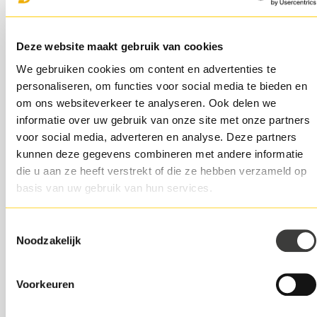
Wat zijn de verwachtingen?
Deze website maakt gebruik van cookies
We gebruiken cookies om content en advertenties te
De ING
verwacht dat de Nederlandse economie dit jaar
personaliseren, om functies voor social media te bieden en
zal groeien. Dat betekent niet dat we weer volledig op
om ons websiteverkeer te analyseren. Ook delen we
zijn pootjes terecht komen, maar het ziet er wel beter uit
informatie over uw gebruik van onze site met onze partners
dan eerst verwacht werd.
voor social media, adverteren en analyse. Deze partners
kunnen deze gegevens combineren met andere informatie
De verschillen per sector
die u aan ze heeft verstrekt of die ze hebben verzameld op
Laten we beginnen met het goede nieuws: sectoren als
basis van uw gebruik van hun services.
het onderwijs, de zorg en ICT zullen dit jaar naar alle
waarschijnlijkheid volledig herstellen. Onze ontwikkeling,
verzorging en de basis voor de doordenderende digitale
Toestemmingsselectie
Noodzakelijk
transformatie zullen dus op volle kracht door kunnen
blijven gaan.
Voorkeuren
Helaas zullen de horeca, vervoer en opslag en overige
zakelijke dienstverleners het dit jaar lastiger krijgen. Daar