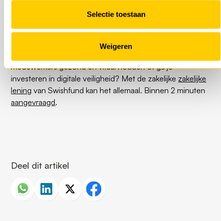
Wil jij groeien met jouw
Selectie toestaan
bedrijf?
Weigeren
Ga jij dit jaar investeren in voorraad, wil je jouw
medewerkers gezond en vitaal houden of ga je
investeren in digitale veiligheid? Met de zakelijke
zakelijke
lening
van Swishfund kan het allemaal. Binnen 2 minuten
aangevraagd
.
Deel dit artikel