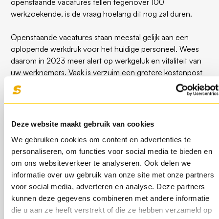
openstaande vacatures tellen tegenover 100
werkzoekende, is de vraag hoelang dit nog zal duren.
Openstaande vacatures staan meestal gelijk aan een
oplopende werkdruk voor het huidige personeel. Wees
daarom in 2023 meer alert op werkgeluk en vitaliteit van
uw werknemers. Vaak is verzuim een grotere kostenpost
met vele gevolgen voor het aanwezige personeel, dan
het inhuren van een personal trainer, een bedrijfscoach
of het aanbieden van een stoelmassage of maandelijkse
yogales.
Deze website maakt gebruik van cookies
We gebruiken cookies om content en advertenties te
Investeer in digitale veiligheid
personaliseren, om functies voor social media te bieden en
om ons websiteverkeer te analyseren. Ook delen we
informatie over uw gebruik van onze site met onze partners
Volgens kredietverzekeraar Atradius krijgt Nederland in
voor social media, adverteren en analyse. Deze partners
2023 waarschijnlijk te maken met een forse groei in
kunnen deze gegevens combineren met andere informatie
faillissementen. Dit is een duidelijk gevolg van de
die u aan ze heeft verstrekt of die ze hebben verzameld op
economische strijd die Nederland afgelopen twee jaar