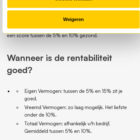
werkzaam? Ook de grootte en leeftijd is belangrijk. Een
jong bedrijf accepteren in de groeifase een lagere
Weigeren
rentabiliteit, terwijl de gerenommeerde bedrijven een
hoge rentabiliteit willen nastreven. Over het algemeen is
een score tussen de 5% en 10% gezond.
Wanneer is de rentabiliteit
goed?
Eigen Vermogen: tussen de 5% en 15% zit je
goed.
Vreemd Vermogen: zo laag mogelijk. Het liefste
onder de 10%.
Totaal Vermogen: afhankelijk v/h bedrijf.
Gemiddeld tussen 5% en 10%.