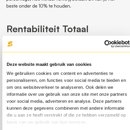
beste onder de 10% te houden.
Rentabiliteit Totaal
Vermogen (RTV)
Wil je weten wat de verhouding is tussen je winst en het
geïnvesteerde vermogen? Met deze berekening maak je
Deze website maakt gebruik van cookies
de totale winstgevendheid van je bedrijf inzichtelijk.
We gebruiken cookies om content en advertenties te
personaliseren, om functies voor social media te bieden en
Berekening Rentabiliteit Totaal
om ons websiteverkeer te analyseren. Ook delen we
informatie over uw gebruik van onze site met onze partners
Vermogen
voor social media, adverteren en analyse. Deze partners
kunnen deze gegevens combineren met andere informatie
Deel de brutowinst door het gemiddelde totale
die u aan ze heeft verstrekt of die ze hebben verzameld op
vermogen en vermenigvuldig dit met 100. Het
basis van uw gebruik van hun services.
percentage dat hier uitkomt is de rentabiliteit van het