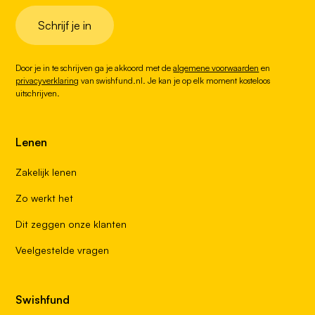
Schrijf je in
Door je in te schrijven ga je akkoord met de
algemene voorwaarden
en
privacyverklaring
van swishfund.nl. Je kan je op elk moment kosteloos
uitschrijven.
Lenen
Zakelijk lenen
Zo werkt het
Dit zeggen onze klanten
Veelgestelde vragen
Swishfund