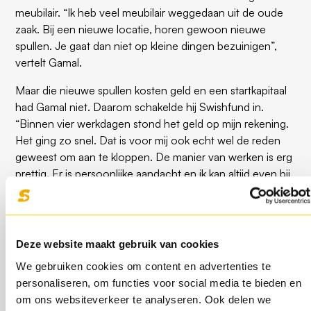
meubilair. “Ik heb veel meubilair weggedaan uit de oude
zaak. Bij een nieuwe locatie, horen gewoon nieuwe
spullen. Je gaat dan niet op kleine dingen bezuinigen”,
vertelt Gamal.
Maar die nieuwe spullen kosten geld en een startkapitaal
had Gamal niet. Daarom schakelde hij Swishfund in.
“Binnen vier werkdagen stond het geld op mijn rekening.
Het ging zo snel. Dat is voor mij ook echt wel de reden
geweest om aan te kloppen. De manier van werken is erg
prettig. Er is persoonlijke aandacht en ik kan altijd even bij
ze terecht met mijn vragen.”
De terugbetaling gaat gemakkelijk. Elke dag wordt er naar
rato een bedrag geïncasseerd. “Het voordeel hiervan is
Deze website maakt gebruik van cookies
dat je binnen zes maanden klaar bent met afbetalen. Het
We gebruiken cookies om content en advertenties te
is zo gemakkelijk want je hoeft nergens meer over na te
personaliseren, om functies voor social media te bieden en
denken.”
om ons websiteverkeer te analyseren. Ook delen we