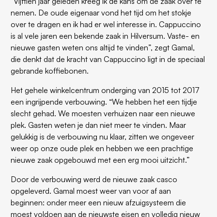
“Vijftien jaar geleden kreeg ik de kans om de zaak over te
nemen. De oude eigenaar vond het tijd om het stokje
over te dragen en ik had er wel interesse in. Cappuccino
is al vele jaren een bekende zaak in Hilversum. Vaste- en
nieuwe gasten weten ons altijd te vinden”, zegt Gamal,
die denkt dat de kracht van Cappuccino ligt in de speciaal
gebrande kofﬁebonen.
Het gehele winkelcentrum onderging van 2015 tot 2017
een ingrijpende verbouwing. “We hebben het een tijdje
slecht gehad. We moesten verhuizen naar een nieuwe
plek. Gasten weten je dan niet meer te vinden. Maar
gelukkig is de verbouwing nu klaar, zitten we ongeveer
weer op onze oude plek en hebben we een prachtige
nieuwe zaak opgebouwd met een erg mooi uitzicht.”
Door de verbouwing werd de nieuwe zaak casco
opgeleverd. Gamal moest weer van voor af aan
beginnen: onder meer een nieuw afzuigsysteem die
moest voldoen aan de nieuwste eisen en volledig nieuw