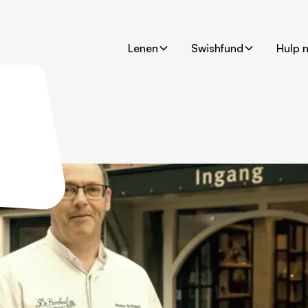
Lenen
Swishfund
Hulp 
 enorm
gd