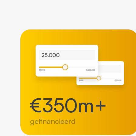
€
350
m+
gefinancieerd