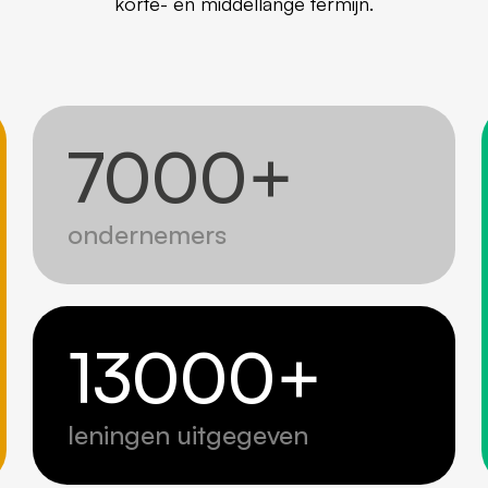
korte- en middellange termijn.
7000
+
ondernemers
13000
+
leningen uitgegeven