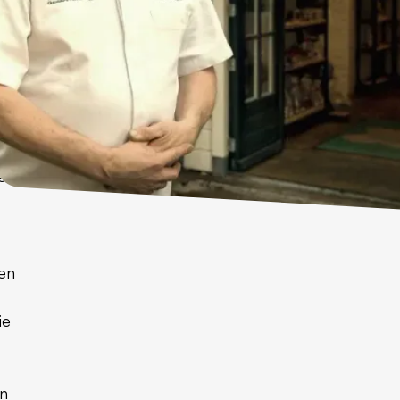
l
4
e
en
ie
jn