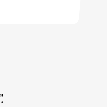
st
op