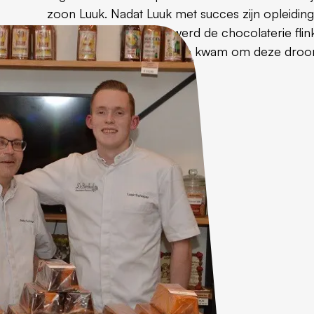
zoon Luuk. Nadat Luuk met succes zijn opleiding
Brugge had afgerond, werd de chocolaterie flin
verbouwd zodat er ruimte kwam om deze dro
te verwezenlijken.
Aanvraag starten