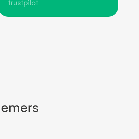
trustpilot
nemers