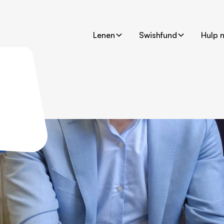
Lenen
Swishfund
Hulp 
en alle
n.