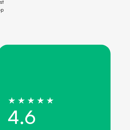
st
op
4
.
6