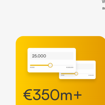
W
a
€
350
m+