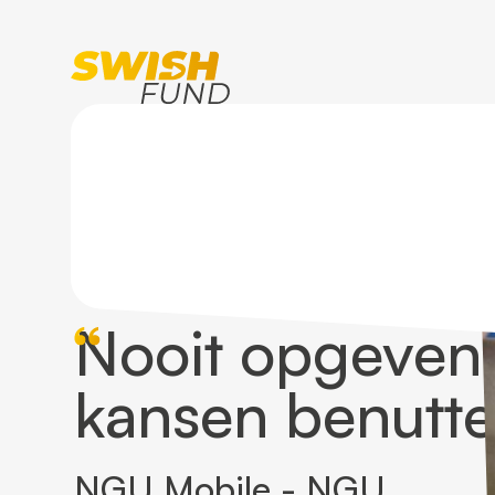
Home
Klanten
NGU Mobile - NGU
Nooit opgeven 
kansen benutte
NGU Mobile - NGU