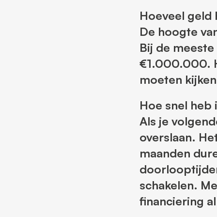
Hoeveel geld 
De hoogte van
Bij de meeste 
€1.000.000. H
moeten kijken
Hoe snel heb 
Als je volgen
overslaan. He
maanden duren
doorlooptijde
schakelen. Me
financiering a