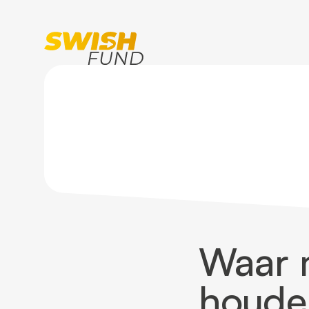
Home
Blogoverzicht
Waar moet je rekening 
Waar 
houden