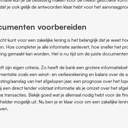
dat je ook gelijk de antwoorden klaar hebt voor het aanvraagpro
ocumenten voorbereiden
cht kunt voor een zakelijke lening is het belangrijk dat je weet
ho
en. Hoe completer je alle informatie aanlevert, hoe sneller het p
tting gemaakt kan worden. Het is nu tijd om de juiste documenten
ft zijn eigen criteria. Zo heeft de bank een grotere informatieb
entatie zoals een winst- en verliesrekening en balans over de af
sting/aanslag van het afgelopen jaar, een prognose over het lop
Bij een direct lender volstaat informatie als je omzet over het afg
jke transacties. Bekijk goed wat je allemaal nodig hebt voor de fi
helder mogelijk uit. Nu ben je er klaar voor om een zakelijke leni
even.