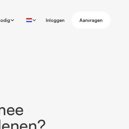
nodig
Inloggen
Aanvragen
mee
 lenen?