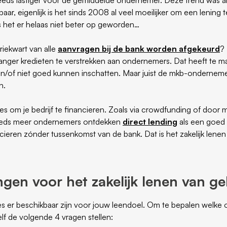
r, eigenlijk is het sinds 2008 al veel moeilijker om een lening te
s het er helaas niet beter op geworden…
driekwart van alle
aanvragen bij de bank worden afgekeurd
?
anger kredieten te verstrekken aan ondernemers. Dat heeft te m
en/of niet goed kunnen inschatten. Maar juist de mkb-ondernem
n.
ies om je bedrijf te financieren. Zoals via crowdfunding of door 
teeds meer ondernemers ontdekken
direct lending
als een goed a
ncieren zónder tussenkomst van de bank. Dat is het zakelijk lene
gen voor het zakelijk lenen van ge
es er beschikbaar zijn voor jouw leendoel. Om te bepalen welke o
zelf de volgende 4 vragen stellen: