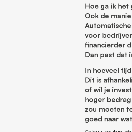
Hoe ga ik het
Ook de manier
Automatische i
voor bedrijve
financierder 
Dan past dat i
In hoeveel tij
Dit is afhanke
of wil je inve
hoger bedrag 
zou moeten te
goed naar wat
Op basis van deze info