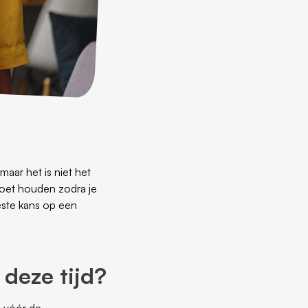
maar het is niet het
moet houden zodra je
eeste kans op een
 deze tijd?
l vóór de