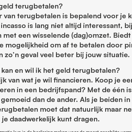
 geld terugbetalen?
 van terugbetalen is bepalend voor je 
ncasso is lang niet altijd interessant, b
n met een wisselende (dag)omzet. Biedt
de mogelijkheid om af te betalen door p
n zo’n geval veel beter bij jouw situatie.
d kan en wil ik het geld terugbetalen?
lijk van wat je wil financieren. Koop je e
steren in een bedrijfspand? Met de één is
gemoeid dan de ander. Als je beiden i
rugbetalen moet dat natuurlijk maar net
 je daadwerkelijk kunt dragen.
rmatie kun je de beslissing maken voor de meest geschikte vorm 