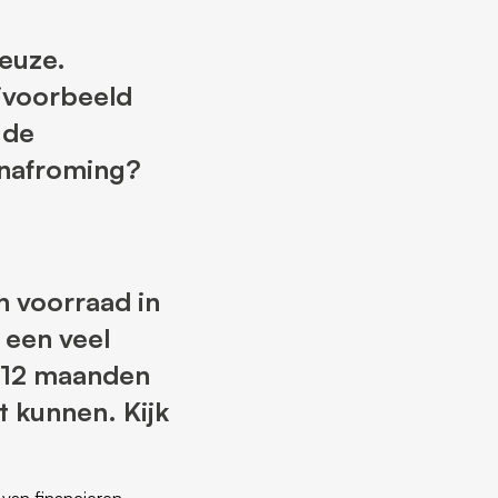
keuze.
ijvoorbeeld
 de
inafroming?
en voorraad in
 een veel
n 12 maanden
 kunnen. Kijk
van financieren.