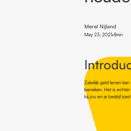
Merel Nijland
May 23, 2021
•
5
min
Introduc
Zakelijk geld lenen kan
bereiken. Het is echter
bij jou en je bedrijf p