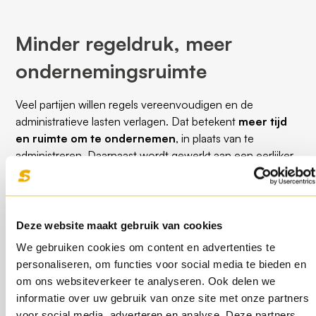
Minder regeldruk, meer
ondernemingsruimte
Veel partijen willen regels vereenvoudigen en de
administratieve lasten verlagen. Dat betekent
meer tijd
en ruimte om te ondernemen
, in plaats van te
administreren. Daarnaast wordt gewerkt aan een eerlijker
speelveld — zodat kleinere bedrijven beter kunnen
concurreren met grote spelers en internationale
platforms.
Deze website maakt gebruik van cookies
We gebruiken cookies om content en advertenties te
Versnelling in digitalisering en
personaliseren, om functies voor social media te bieden en
internationale groei
om ons websiteverkeer te analyseren. Ook delen we
informatie over uw gebruik van onze site met onze partners
voor social media, adverteren en analyse. Deze partners