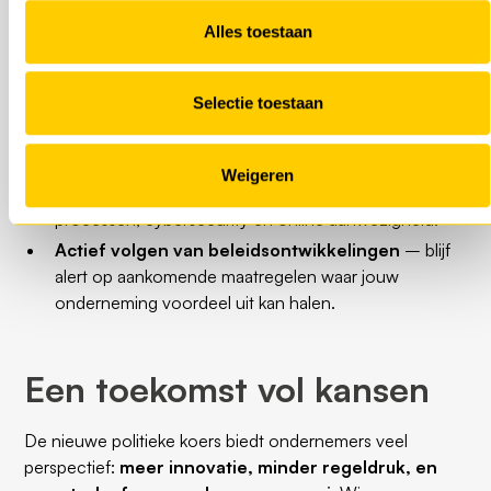
Verkennen van nieuwe
financieringsmogelijkheden
– houd
Alles toestaan
subsidieregelingen en investeringsfondsen in de
gaten.
Selectie toestaan
Moderniseren van de arbeidsorganisatie
–
benut kansen om talent aan te trekken en flexibel
samen te werken.
Weigeren
Versnellen van digitalisering
– verbeter
processen, cybersecurity en online aanwezigheid.
Actief volgen van beleidsontwikkelingen
– blijf
alert op aankomende maatregelen waar jouw
onderneming voordeel uit kan halen.
Een toekomst vol kansen
De nieuwe politieke koers biedt ondernemers veel
perspectief:
meer innovatie, minder regeldruk, en