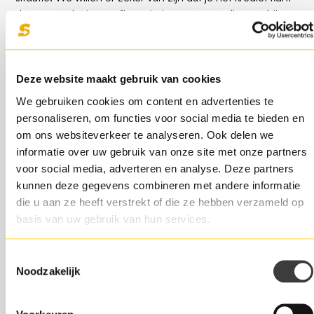
dragen en dat je een financiering ontvangt die past bij
jouw bedrijf en persoonlijke situatie.
Als alles in orde is, ontvang je een digitaal contract van
Deze website maakt gebruik van cookies
ons. Dit kun je eenvoudig online ondertekenen. Zodra we
de ondertekende overeenkomst hebben ontvangen,
We gebruiken cookies om content en advertenties te
maken we het bedrag meestal nog dezelfde dag over
personaliseren, om functies voor social media te bieden en
naar je zakelijke rekening. Zo heb je snel beschikking over
om ons websiteverkeer te analyseren. Ook delen we
het geld om te investeren in jouw onderneming.
informatie over uw gebruik van onze site met onze partners
voor social media, adverteren en analyse. Deze partners
kunnen deze gegevens combineren met andere informatie
die u aan ze heeft verstrekt of die ze hebben verzameld op
Share this article
basis van uw gebruik van hun services.
Toestemmingsselectie
Noodzakelijk