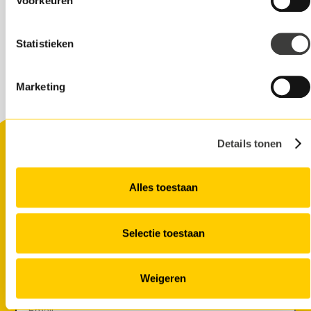
Voorkeuren
Merel Nijland
Marketeer
Statistieken
Marketing
Details tonen
Alles toestaan
Want to receive entrepreneur tips?
Selectie toestaan
We track current developments and share monthly tips,
inspiration, and news to keep you well-informed.
Weigeren